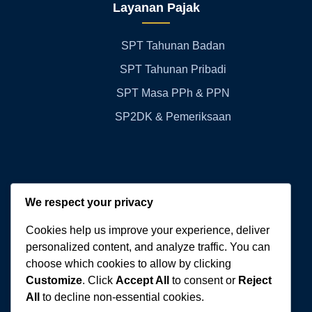
Layanan Pajak
SPT Tahunan Badan
SPT Tahunan Pribadi
SPT Masa PPh & PPN
SP2DK & Pemeriksaan
Kontak Kami
We respect your privacy
Cookies help us improve your experience, deliver
WA:
+62 811-3060-770
personalized content, and analyze traffic. You can
choose which cookies to allow by clicking
Email:
cvwibowoberkah@gmail.com
Customize
. Click
Accept All
to consent or
Reject
All
to decline non-essential cookies.
Alamat:
Sidoarjo, Jawa Timur 61256