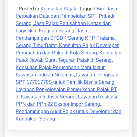
Posted in
Konsultan Pajak
Tagged
Biro Jasa
Perbaikan Data dan Pembetulan SPT Pribadi
Serang
,
Jasa Pajak Perusahaan Kertas dan
Logistik di Kragilan Serang
,
Jasa
Pendampingan SP2DK Serang KPP Pratama
Serang TimurBarat
,
Konsultan Pajak Developer
Perumahan dan Ruko di Kota Serang
,
Konsultan
Pajak Jawab Surat Teguran Pajak di Serang
,
Konsultan Pajak Perusahaan Manufaktur
Kawasan Industri Nikomas
,
Layanan Pengisian
SPT 17701770S untuk Pemilik Bisnis Serang
,
Layanan Penyelesaian Pemeriksaan Pajak PT
di Kawasan Industri Serang
,
Layanan Restitusi
PPN dan PPh 22 Ekspor Impor Serang
,
Pendampingan Audit Pajak untuk Developer dan
Kontraktor Serang