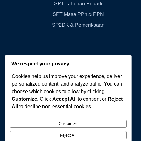
SPT Tahunan Pribadi
SPT Masa PPh & PPN
SP2DK & Pemeriksaan
Kontak Kami
We respect your privacy
Cookies help us improve your experience, deliver
WA:
+62 811-3060-770
personalized content, and analyze traffic. You can
choose which cookies to allow by clicking
Email:
cvwibowoberkah@gmail.com
Customize
. Click
Accept All
to consent or
Reject
All
to decline non-essential cookies.
Alamat:
Sidoarjo, Jawa Timur 61256
Customize
Reject All