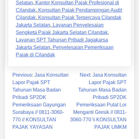
Selatan
,
Kantor Konsultan Pajak Profesional di
Cilandak
,
Konsultan Pajak Pendampingan Audit
Cilandak
,
Konsultan Pajak Terpercaya Cilandak
Jakarta Selatan
,
Layanan Penyelesaian
Sengketa Pajak Jakarta Selatan Cilandak
,
Layanan SPT Tahunan Pribadi Jagakarsa
Jakarta Selatan
,
Penyelesaian Pemeriksaan
Pajak di Cilandak
Previous:
Jasa Konsultan
Next:
Jasa Konsultan
Lapor Pajak SPT
Lapor Pajak SPT
Tahunan Masa Badan
Tahunan Masa Badan
Pribadi SP2DK
Pribadi SP2DK
Pemeriksaan Gayungan
Pemeriksaan Putat Lor
Surabaya // 0811-3060-
Menganti Gresik // 0811-
770 // KONSULTAN
3060-770 \\ KONSULTAN
PAJAK YAYASAN
PAJAK UMKM