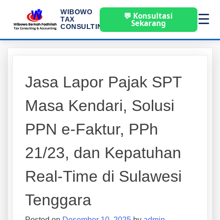
WIBOWO
💬 Konsultasi
☰
TAX
Sekarang
CONSULTING
Jasa Lapor Pajak SPT
Masa Kendari, Solusi
PPN e-Faktur, PPh
21/23, dan Kepatuhan
Real-Time di Sulawesi
Tenggara
Posted on
Desember 10, 2025
by
admin