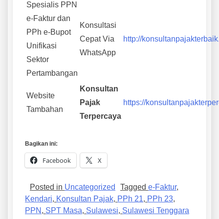
Spesialis PPN
e-Faktur dan
Konsultasi
PPh e-Bupot
Cepat Via
http://konsultanpajakterbaik
Unifikasi
WhatsApp
Sektor
Pertambangan
Konsultan
Website
Pajak
https://konsultanpajakterpe
Tambahan
Terpercaya
Bagikan ini:
Facebook
X
Posted in
Uncategorized
Tagged
e-Faktur
,
Kendari
,
Konsultan Pajak
,
PPh 21
,
PPh 23
,
PPN
,
SPT Masa
,
Sulawesi
,
Sulawesi Tenggara